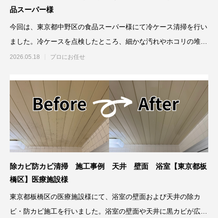
品スーパー様
今回は、東京都中野区の食品スーパー様にて冷ケース清掃を行い
ました。冷ケースを点検したところ、細かな汚れやホコリの堆積
が確認されま
2026.05.18
プロにお任せ
除カビ防カビ清掃 施工事例 天井 壁面 浴室【東京都板
橋区】医療施設様
東京都板橋区の医療施設様にて、浴室の壁面および天井の除カ
ビ・防カビ施工を行いました。浴室の壁面や天井に黒カビが広範