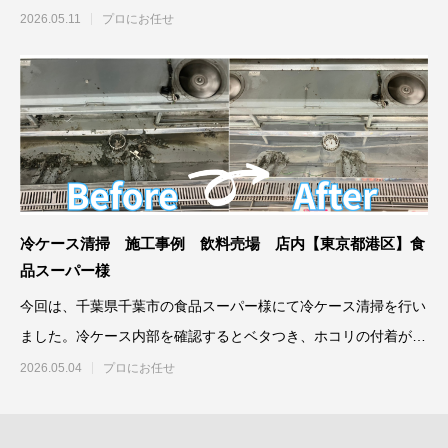
囲に発
2026.05.11
プロにお任せ
冷ケース清掃 施工事例 飲料売場 店内【東京都港区】食
品スーパー様
今回は、千葉県千葉市の食品スーパー様にて冷ケース清掃を行い
ました。冷ケース内部を確認するとベタつき、ホコリの付着が見
受け
2026.05.04
プロにお任せ