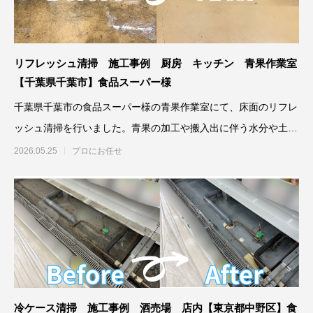
リフレッシュ清掃 施工事例 厨房 キッチン 青果作業室
【千葉県千葉市】食品スーパー様
千葉県千葉市の食品スーパー様の青果作業室にて、床面のリフレ
ッシュ清掃を行いました。青果の加工や搬入出に伴う水分や土汚
れ、細かなゴ
2026.05.25
プロにお任せ
冷ケース清掃 施工事例 酒売場 店内【東京都中野区】食