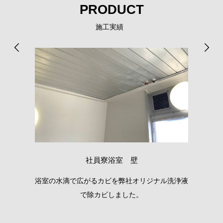
PRODUCT
施工実績
社員寮浴室 壁
いま
浴室の水滴で広がるカビを弊社オリジナル洗浄液
天
で除カビしました。