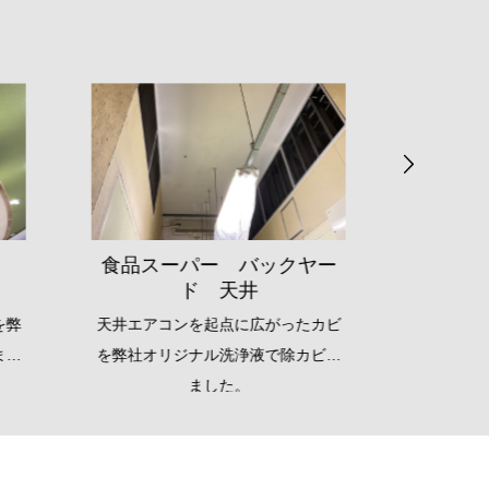
ヤー
食品
食品スーパー 売場 天井
たカビ
通常タイプと塗装タイプの天井ボー
バック
カビし
ドに広がったカビを弊社オリジナル
ビを短
洗浄液で除カビしました。