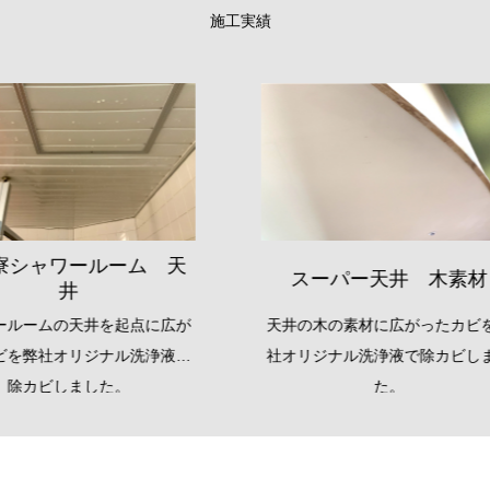
施工実績
食品スーパー バック
スーパー天井 木素材
ド 天井
の木の素材に広がったカビを弊
天井エアコンを起点に広がっ
リジナル洗浄液で除カビしまし
を弊社オリジナル洗浄液で除
た。
ました。