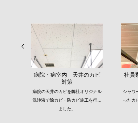
のカビ
社員寮シャワールーム 天
井
リジナル
シャワールームの天井を起点に広が
天井
工を行い
ったカビを弊社オリジナル洗浄液で
社オ
除カビしました。