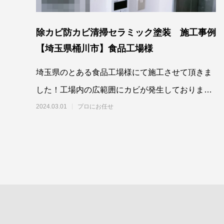
除カビ防カビ清掃セラミック塗装 施工事例
【埼玉県桶川市】食品工場様
埼玉県のとある食品工場様にて施工させて頂きま
した！工場内の広範囲にカビが発生しておりまし
たが…‥、しっかりと除カビ防カビ施工させ
2024.03.01
プロにお任せ