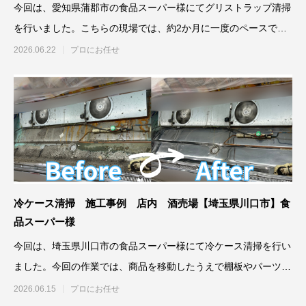
今回は、愛知県蒲郡市の食品スーパー様にてグリストラップ清掃
を行いました。こちらの現場では、約2か月に一度のペースで清
掃を実施しており、
2026.06.22
プロにお任せ
冷ケース清掃 施工事例 店内 酒売場【埼玉県川口市】食
品スーパー様
今回は、埼玉県川口市の食品スーパー様にて冷ケース清掃を行い
ました。今回の作業では、商品を移動したうえで棚板やパーツを
取り外し、
2026.06.15
プロにお任せ