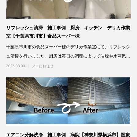
リフレッシュ清掃 施工事例 厨房 キッチン デリカ作業
室【千葉県市川市】食品スーパー様
千葉県市川市の食品スーパー様のデリカ作業室にて、リフレッシ
ュ清掃を行いました。厨房は毎日の調理によって油煙や水蒸気が
発生するため
2026.08.03
プロにお任せ
エアコン分解洗浄 施工事例 病院【神奈川県横浜市】医療