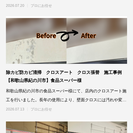
の発
2026.07.20
プロにお任せ
除カビ防カビ清掃 クロスアート クロス張替 施工事例
【和歌山県紀の川市】食品スーパー様
和歌山県紀の川市の食品スーパー様にて、店内のクロスアート施
工を行いました。長年の使用により、壁面クロスには汚れや変色
が見
2026.07.13
プロにお任せ