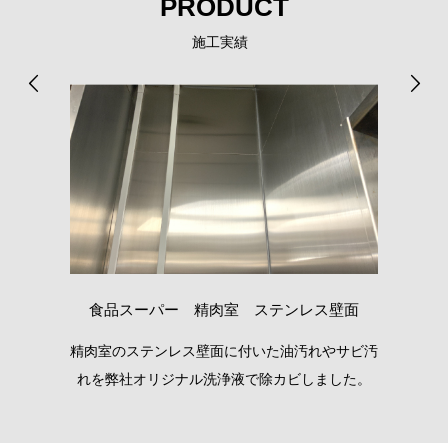
PRODUCT
施工実績
食品スーパー 精肉室 ステンレス壁面
いま
精肉室のステンレス壁面に付いた油汚れやサビ汚
天
れを弊社オリジナル洗浄液で除カビしました。