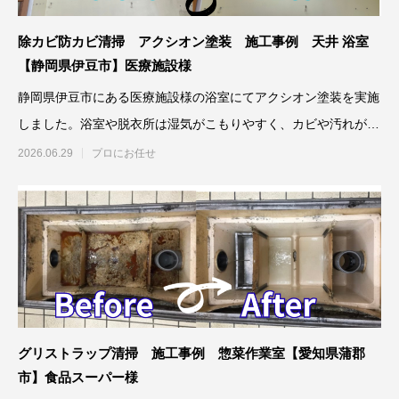
除カビ防カビ清掃 アクシオン塗装 施工事例 天井 浴室
【静岡県伊豆市】医療施設様
静岡県伊豆市にある医療施設様の浴室にてアクシオン塗装を実施
しました。浴室や脱衣所は湿気がこもりやすく、カビや汚れが発
生しやす
2026.06.29
プロにお任せ
グリストラップ清掃 施工事例 惣菜作業室【愛知県蒲郡
市】食品スーパー様