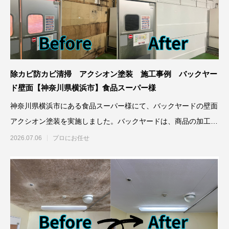
除カビ防カビ清掃 アクシオン塗装 施工事例 バックヤー
ド壁面【神奈川県横浜市】食品スーパー様
神奈川県横浜市にある食品スーパー様にて、バックヤードの壁面
アクシオン塗装を実施しました。バックヤードは、商品の加工や
保管、従
2026.07.06
プロにお任せ