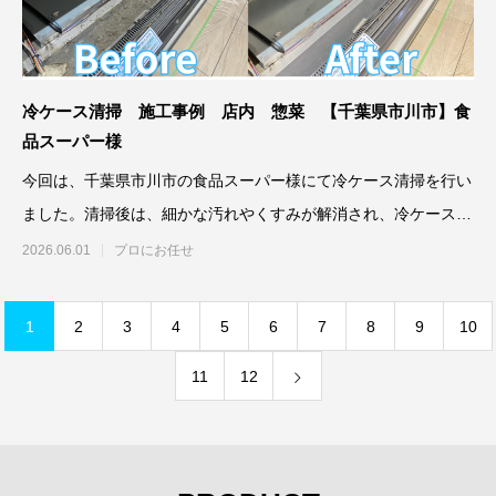
冷ケース清掃 施工事例 店内 惣菜 【千葉県市川市】食
品スーパー様
今回は、千葉県市川市の食品スーパー様にて冷ケース清掃を行い
ました。清掃後は、細かな汚れやくすみが解消され、冷ケース全
体が明るく整
2026.06.01
プロにお任せ
1
2
3
4
5
6
7
8
9
10
11
12