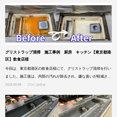
グリストラップ清掃 施工事例 厨房 キッチン【東京都港
区】飲食店様
今回は、東京都港区の飲食店様にて、グリストラップ清掃を行い
ました。施工後は、内部の汚れが除去され、嫌な臭いが軽減され
ました。
2026.06.08
プロにお任せ