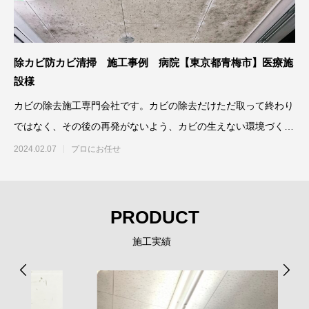
除カビ防カビ清掃 施工事例 病院【東京都青梅市】医療施
設様
カビの除去施工専門会社です。カビの除去だけただ取って終わり
ではなく、その後の再発がないよう、カビの生えない環境づくり
を提案しております。年間
2024.02.07
プロにお任せ
PRODUCT
施工実績