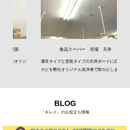
食品スーパー 売場 天井
リジ
通常タイプと塗装タイプの天井ボードに広がった
バ
カビを弊社オリジナル洗浄液で除カビしました。
BLOG
「キレイ」のお役立ち情報