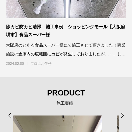
除カビ防カビ清掃 施工事例 ショッピングモール【大阪府
堺市】食品スーパー様
大阪府のとある食品スーパー様にて施工させて頂きました！商業
施設の倉庫内の広範囲にカビが発生しておりましたが…‥、しっ
かりと除カビ
2024.02.08
プロにお任せ
PRODUCT
施工実績