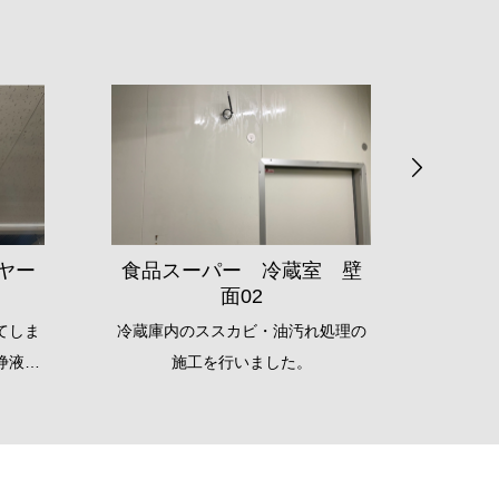
ヤー
食品スーパー 冷蔵室 壁
食品
面02
てしま
冷蔵庫内のススカビ・油汚れ処理の
天井エ
浄液で
施工を行いました。
を弊社