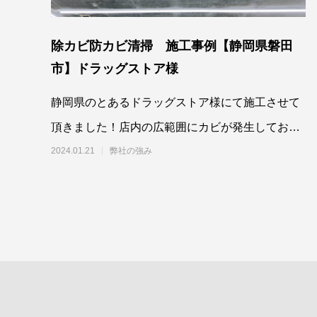
除カビ防カビ清掃 施工事例【静岡県磐田
市】ドラッグストア様
静岡県のとあるドラッグストア様にて施工させて
頂きました！店内の広範囲にカビが発生しており
ましたが…。一部塗装してある天井素材もご
2024.01.21
弊社の強み