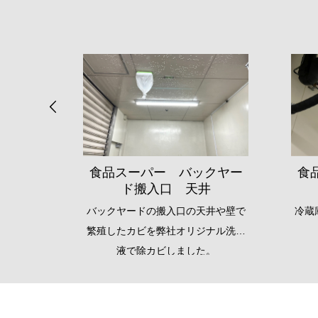
食品スーパー バックヤー
食
 天井
ド搬入口 天井
天井ボー
バックヤードの搬入口の天井や壁で
冷蔵
リジナル
繁殖したカビを弊社オリジナル洗浄
た。
液で除カビしました。