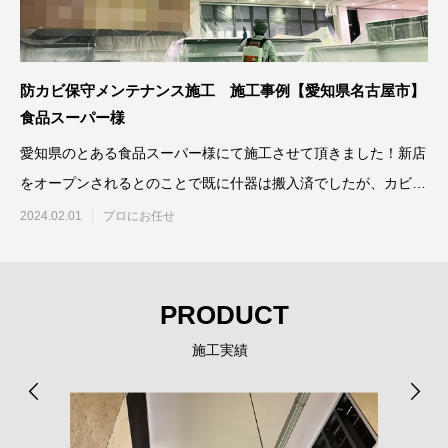
防カビ保守メンテナンス施工 施工事例【愛知県名古屋市】
食品スーパー様
愛知県のとある食品スーパー様にて施工させて頂きました！新店
をオープンされるとのことで既に什器は搬入済でしたが、カビが
発生する前の防カ
2024.02.01
プロにお任せ
PRODUCT
施工実績