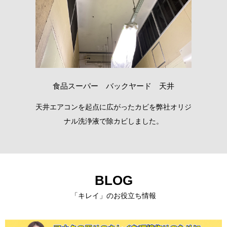
食品スーパー バックヤード 天井
った
天井エアコンを起点に広がったカビを弊社オリジ
病
た。
ナル洗浄液で除カビしました。
BLOG
「キレイ」のお役立ち情報