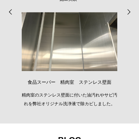
食品スーパー 精肉室 ステンレス壁面
厄介
精肉室のステンレス壁面に付いた油汚れやサビ汚
バ
し
れを弊社オリジナル洗浄液で除カビしました。