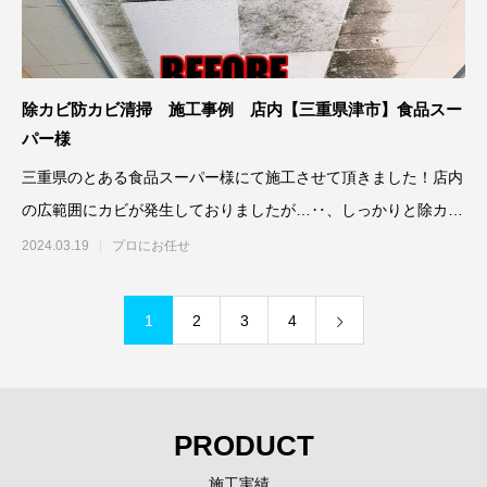
除カビ防カビ清掃 施工事例 店内【三重県津市】食品スー
パー様
三重県のとある食品スーパー様にて施工させて頂きました！店内
の広範囲にカビが発生しておりましたが…‥、しっかりと除カビ
防カビ施工さ
2024.03.19
プロにお任せ
1
2
3
4
PRODUCT
施工実績