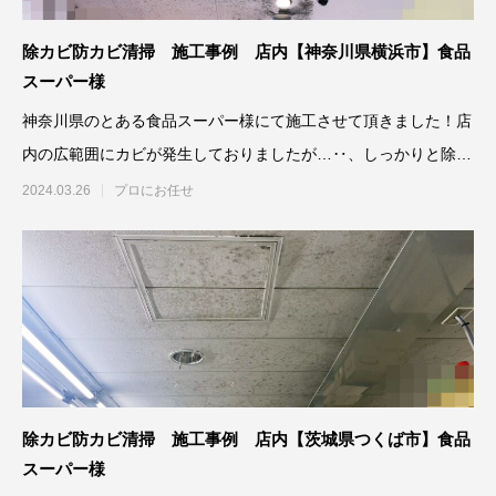
除カビ防カビ清掃 施工事例 店内【神奈川県横浜市】食品
スーパー様
神奈川県のとある食品スーパー様にて施工させて頂きました！店
内の広範囲にカビが発生しておりましたが…‥、しっかりと除カ
ビ防カビ施工
2024.03.26
プロにお任せ
除カビ防カビ清掃 施工事例 店内【茨城県つくば市】食品
スーパー様