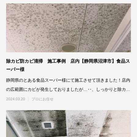
除カビ防カビ清掃 施工事例 店内【静岡県沼津市】食品ス
ーパー様
静岡県のとある食品スーパー様にて施工させて頂きました！店内
の広範囲にカビが発生しておりましたが…‥、しっかりと除カビ
防カビ施工さ
2024.03.20
プロにお任せ