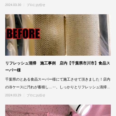
せていただき
2024.03.30
プロにお任せ
リフレッシュ清掃 施工事例 店内【千葉県市川市】食品ス
ーパー様
千葉県のとある食品スーパー様にて施工させて頂きました！店内
の冷ケースに汚れが蓄積し…‥、しっかりとリフレッシュ清掃さ
せていただき
2024.03.29
プロにお任せ