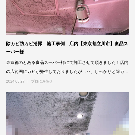
除カビ防カビ清掃 施工事例 店内【東京都立川市】食品ス
ーパー様
東京都のとある食品スーパー様にて施工させて頂きました！店内
の広範囲にカビが発生しておりましたが…‥、しっかりと除カビ
防カビ施工さ
2024.03.27
プロにお任せ