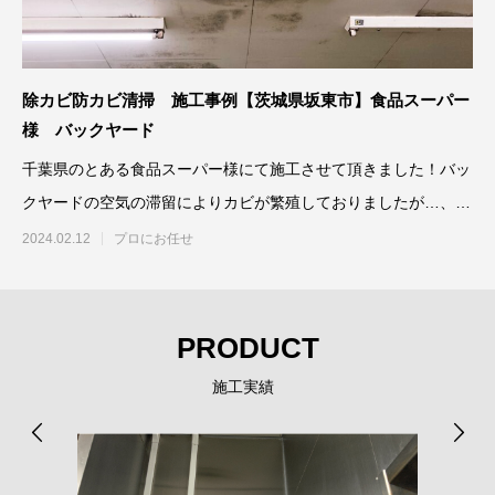
除カビ防カビ清掃 施工事例【茨城県坂東市】食品スーパー
様 バックヤード
千葉県のとある食品スーパー様にて施工させて頂きました！バッ
クヤードの空気の滞留によりカビが繁殖しておりましたが…、し
っかりと除カ
2024.02.12
プロにお任せ
PRODUCT
施工実績