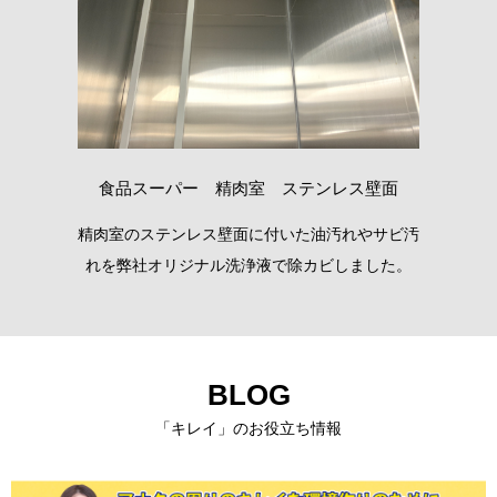
食品スーパー 精肉室 ステンレス壁面
を弊
精肉室のステンレス壁面に付いた油汚れやサビ汚
バ
れを弊社オリジナル洗浄液で除カビしました。
BLOG
「キレイ」のお役立ち情報