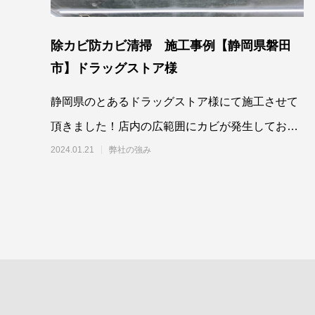
除カビ防カビ清掃 施工事例【静岡県磐田
市】ドラッグストア様
静岡県のとあるドラッグストア様にて施工させて
頂きました！店内の広範囲にカビが発生しており
ましたが…。一部塗装してある天井素材もご
2024.01.21
弊社の強み