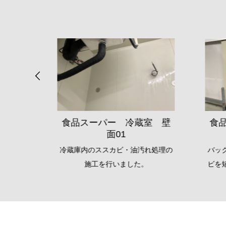
室 壁
食品スーパー バックヤー
ド 壁面02
れ処理の
バックヤードの通路面に広がったカ
天井
。
ビを短時間で除カビ・防カビ施工を
社オ
行いました。