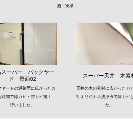
施工実績
食品スーパー バック
スーパー天井 木素材
ド 天井
の木の素材に広がったカビを弊
天井エアコンを起点に広がっ
リジナル洗浄液で除カビしまし
を弊社オリジナル洗浄液で除
た。
ました。