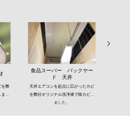
ヤー
食品
社員寮浴室 天井
たカビ
水蒸気が出やすい場所に広がったカ
冷蔵庫
カビし
ビを弊社オリジナル洗浄液で除カビ
しました。