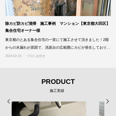
除カビ防カビ清掃 施工事例 マンション【東京都大田区】
集合住宅オーナー様
東京都のとある集合住宅の一室にて施工させて頂きました！2階
からの水漏れが原因で、洗面台の広範囲にカビが発生しておりま
したが…‥、
2024.02.19
プロにお任せ
PRODUCT
施工実績