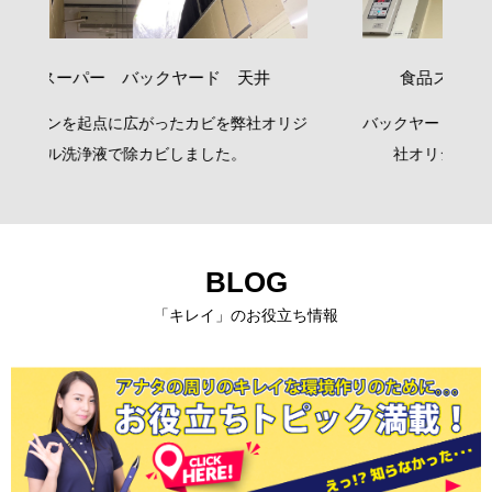
 天井
食品スーパー バックヤード 天井
を弊社オリジ
バックヤードの天井に広がってしまったカビを弊
た。
社オリジナル洗浄液で除カビしました。
BLOG
「キレイ」のお役立ち情報