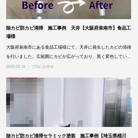
除カビ防カビ清掃 施工事例 天井【大阪府泉南市】食品工
場様
大阪府泉南市にある食品工場様にて、天井に発生したカビの清掃
を行いました。広範囲にカビが広がっており、黒く変色している
箇所も見られ
2026.03.16
プロにお任せ
除カビ防カビ清掃セラミック塗装 施工事例【埼玉県桶川