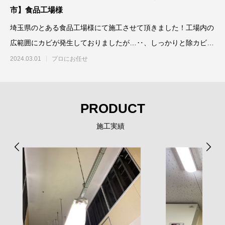
市】食品工場様
埼玉県のとある食品工場様にて施工させて頂きました！工場内の
広範囲にカビが発生しておりましたが…‥、しっかりと除カビ防
カビ施工させ
2024.03.01
プロにお任せ
PRODUCT
施工実績