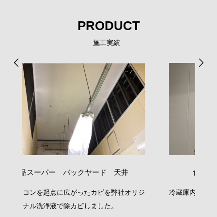
PRODUCT
施工実績
食品スーパー 冷蔵室 壁面02
リジ
冷蔵庫内のススカビ・油汚れ処理の施工を行いま
精
した。