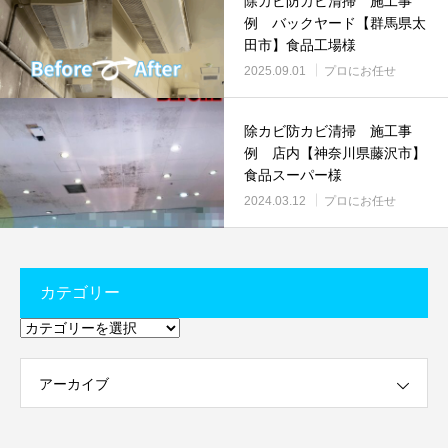
除カビ防カビ清掃 施工事
例 バックヤード【群馬県太
田市】食品工場様
2025.09.01
プロにお任せ
除カビ防カビ清掃 施工事
例 店内【神奈川県藤沢市】
食品スーパー様
2024.03.12
プロにお任せ
カテゴリー
カ
テ
ゴ
リ
ー
アーカイブ