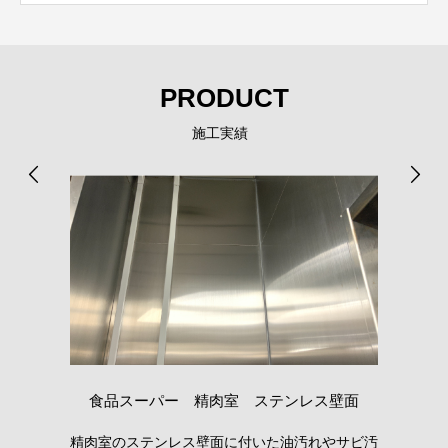
PRODUCT
施工実績
食品スーパー 精肉室 ステンレス壁面
間で
精肉室のステンレス壁面に付いた油汚れやサビ汚
シ