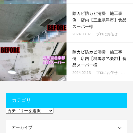
除カビ防カビ清掃 施工事
例 店内【三重県津市】食品
スーパー様
2024.03.07
プロにお任せ
除カビ防カビ清掃 施工事
例 店内【群馬県邑楽郡】食
品スーパー様
2024.02.13
プロにお任せ
弊社の
カテゴリー
カ
テ
ゴ
リ
ー
アーカイブ