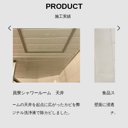
PRODUCT
施工実績
食品スーパー スタッフ休憩室 壁面
を弊
壁面に浸透してしまった厄介なカビを弊社オリジ
冷
ナル洗浄液で除カビしました。