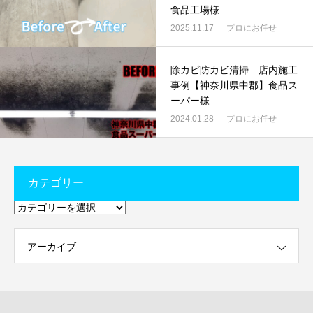
食品工場様
2025.11.17
プロにお任せ
除カビ防カビ清掃 店内施工
事例【神奈川県中郡】食品ス
ーパー様
2024.01.28
プロにお任せ
カテゴリー
カ
テ
ゴ
リ
ー
アーカイブ