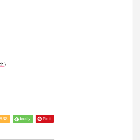
ク
）
RSS
feedly
Pin it