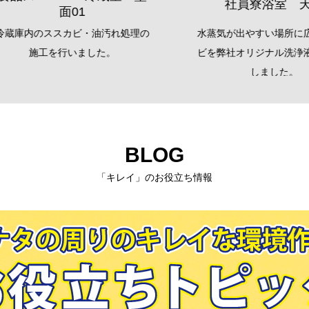
社員寮浴室 天井
面01
庫内のススカビ・油汚れ処理の
水蒸気が出やすい場所に広が
施工を行いました。
ビを弊社オリジナル洗浄液で
しました。
BLOG
「キレイ」のお役立ち情報