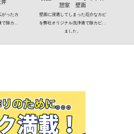
憩室 壁面
ったカ
壁面に浸透してしまった厄介なカビ
バック
除カビ
を弊社オリジナル洗浄液で除カビし
ったカ
ました。