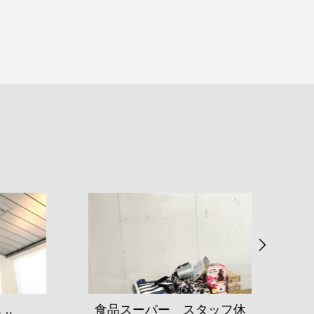
食品スーパー スタッフ休
食品