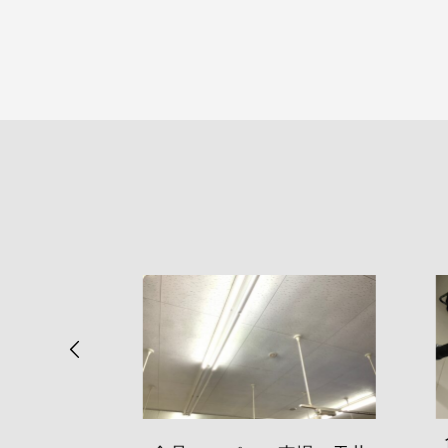
クヤー
食