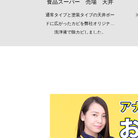
食品スーパー 売場 天井
がったカ
通常タイプと塗装タイプの天井ボー
冷蔵
ビ施工を
ドに広がったカビを弊社オリジナル
洗浄液で除カビしました。