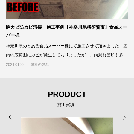
除カビ防カビ清掃 施工事例【神奈川県横須賀市】食品スー
パー様
神奈川県のとある食品スーパー様にて施工させて頂きました！店
内の広範囲にカビが発生しておりましたが…。雨漏れ箇所も多
く、スポットラ
2024.01.22
弊社の強み
PRODUCT
施工実績