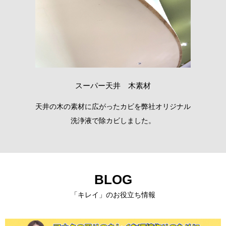
パー天井 木素材
社員寮浴室 壁
広がったカビを弊社オリジナル
浴室の水滴で広がるカビを弊社オ
で除カビしました。
で除カビしました
BLOG
「キレイ」のお役立ち情報