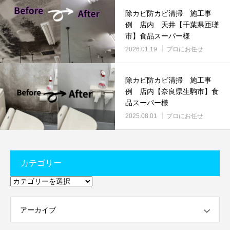
除カビ防カビ清掃 施工事
例 店内 天井【千葉県匝瑳
市】食品スーパー様
2026.01.19
プロにお任せ
除カビ防カビ清掃 施工事
例 店内【奈良県生駒市】食
品スーパー様
2025.08.01
プロにお任せ
カテゴリー
カ
テ
ゴ
リ
ー
アーカイブ