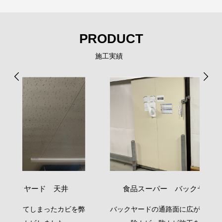
PRODUCT
施工実績
食品スーパー バックヤード 壁面02
を弊
バックヤードの通路面に広がったカビを短時間で
冷