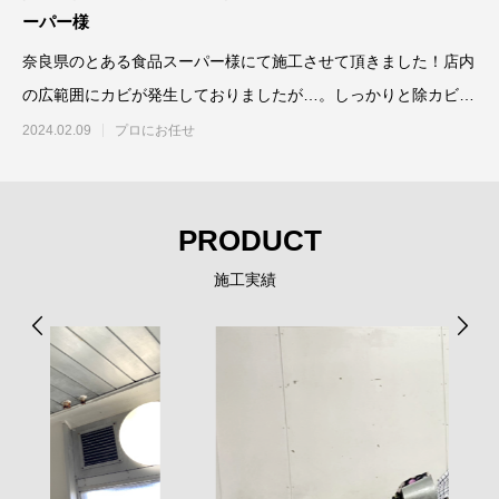
ーパー様
奈良県のとある食品スーパー様にて施工させて頂きました！店内
の広範囲にカビが発生しておりましたが…。しっかりと除カビ防
カビ施工させ
2024.02.09
プロにお任せ
PRODUCT
施工実績