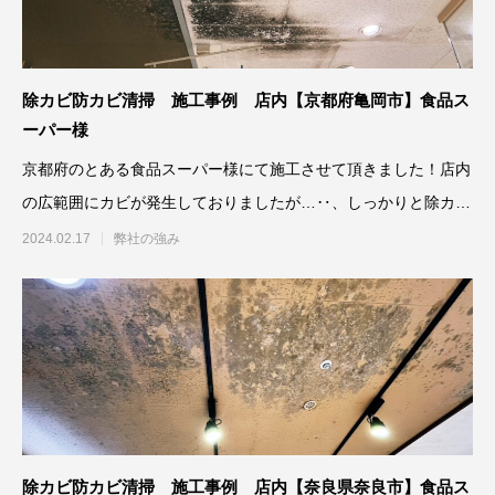
除カビ防カビ清掃 施工事例 店内【京都府亀岡市】食品ス
ーパー様
京都府のとある食品スーパー様にて施工させて頂きました！店内
の広範囲にカビが発生しておりましたが…‥、しっかりと除カビ
防カビ施工さ
2024.02.17
弊社の強み
除カビ防カビ清掃 施工事例 店内【奈良県奈良市】食品ス