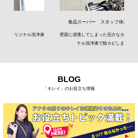
食品スーパー スタッフ休憩室 壁面
浄液
壁面に浸透してしまった厄介なカビを弊社オリジ
冷
ナル洗浄液で除カビしました。
BLOG
「キレイ」のお役立ち情報