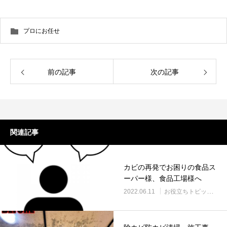
プロにお任せ
前の記事
次の記事
関連記事
カビの再発でお困りの食品ス
ーパー様、食品工場様へ
2022.06.11
お役立ちトピック
プ