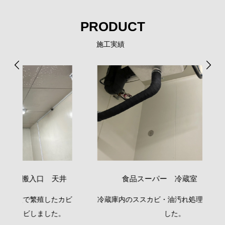
PRODUCT
施工実績
井
食品スーパー 冷蔵室 壁面01
カビ
冷蔵庫内のススカビ・油汚れ処理の施工を行いま
精
。
した。