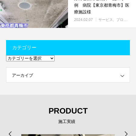
例 病院【東京都青梅市】医
療施設様
2024.02.07
サービス
プロにお任せ
カテゴリー
カ
テ
ゴ
リ
ー
アーカイブ
PRODUCT
施工実績