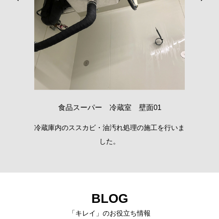
食品スーパー 冷蔵室 壁面01
間で
冷蔵庫内のススカビ・油汚れ処理の施工を行いま
水
した。
BLOG
「キレイ」のお役立ち情報